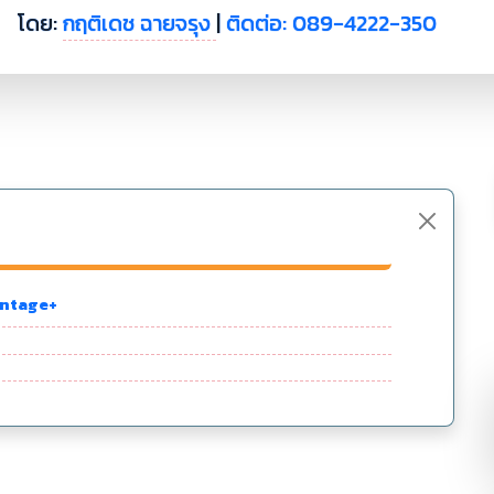
โดย:
กฤติเดช ฉายจรุง
|
ติดต่อ: 089-4222-350
antage+