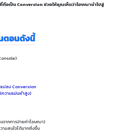
่ถือเป็น Conversion ช่วยให้คุณเห็นว่าโฆษณานำไปสู่
้นตอนดังนี้
Console)
่ยนแปลง Conversion
จ (ความแม่นยำสูง)
ทนจากการจ่ายค่าโฆษณา)
วามสนใจได้มากยิ่งขึ้น